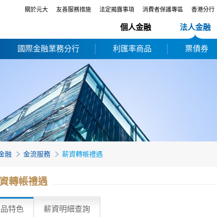
關於元大
友善服務措施
法定揭露事項
消費者保護專區
香港分行
個人金融
法人金融
國際金融業務分行
利匯率商品
票債券
金融
金流服務
薪資轉帳禮遇
資轉帳禮遇
產品特色
薪資明細查詢