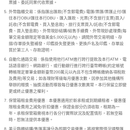
票據、委託同業代收票據。
外幣臨櫃交易：係指匯出匯款(不含郵電費)-電匯/票匯/票匯止付/匯
往本行OBU/匯往本行DBU、匯入匯款、光票(不含旅行支票)買入/
託收(不含郵電費、買入墊息款)、旅行支票買入/託收(不含郵電
費、買入墊息款)、外幣現鈔結購/結售手續費、外幣現鈔處理費(每
筆交易金額限定等值美金5,000元以內)、調閱外幣交易明細、存
摺/存單掛失暨補發、印鑑掛失暨更換、更換戶名及印鑑、存單設
質於第三人、存款證明。
自動化通路交易 : 係指使用他行ATM進行跨行提款及本行ATM、電
話語音銀行、網路銀行、或行動銀行進行跨行臺幣轉帳(約定帳號
轉帳限定單筆金額新臺幣200萬元以內且不包含轉帳繳納各項稅款
及費用)等交易；如各理財等級每月優惠次數，因參加其他機構所
舉辦的贈獎、抽獎活動而導致每日優惠次數異常，本行保留立即變
更或終止優惠之權利。
保管箱租金費用優惠 : 本優惠適用於新承租或到期續租者。優惠僅
限租金費用之減免/折扣優惠，保證金部分仍須收取，租期為一
年。承租保管箱需視本行各分行實際狀況及配置情形，若無空箱
時，恕無法提供本優惠。
美元臨櫃結購/售匯率讓分為即期交易優惠，將視實際情況調整匯