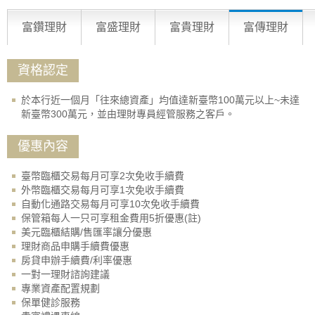
富鑽理財
富盛理財
富貴理財
富傳理財
資格認定
於本行近一個月「往來總資產」均值達新臺幣100萬元以上~未達
新臺幣300萬元，並由理財專員經管服務之客戶。
優惠內容
臺幣臨櫃交易每月可享2次免收手續費
外幣臨櫃交易每月可享1次免收手續費
自動化通路交易每月可享10次免收手續費
保管箱每人一只可享租金費用5折優惠(註)
美元臨櫃結購/售匯率讓分優惠
理財商品申購手續費優惠
房貸申辦手續費/利率優惠
一對一理財諮詢建議
專業資產配置規劃
保單健診服務