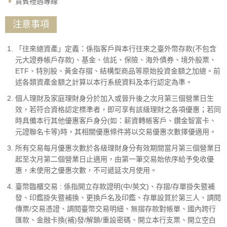
貴賓禮遇專線
注意事項
「往來總資產」定義：係指客戶與本行往來之臺外幣存款(不包含
元大證券帳戶存款)、基金、信託、保險、海外債券、境外股票、
ETF、特別股、黃金存摺、結構型商品等原始投資金額之加總。前
述各類資產金額之計算以本行系統資料及本行認定為準。
個人理財及家庭理財身分於加入或晉升後之次月第三個營業日生
效，若符合資格認定標準者，即可享有該級理財之各項優惠；若同
時具備本行其他優惠客戶身分(如：薪資轉帳客戶、鑽金智富卡、
元證聯名卡等)時，其相關優惠條件將以交易優惠次數擇優適用。
所有交易每月優惠次數於各級理財身分有效期間當月第三個營業日
起至次月第二個營業日止適用，由第一筆交易始依序給予免收優
惠，未使用之優惠次數，不可遞延次月使用。
臺幣臨櫃交易 : 係指開立存款證明(中/英文)、存摺/存單掛失暨補
發、印鑑掛失暨補換、更換戶名及印鑑、存單設質於第三人、調閱
傳票/交易憑證、調閱臺幣交易明細、無摺存款對帳單、國內跨行
匯款、金融卡換(補)發/解鎖/重設密碼、開立本行支票、開立空白