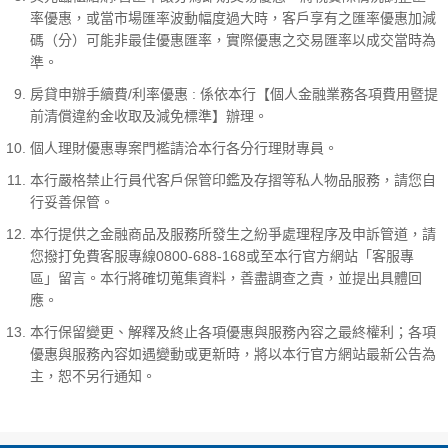
率優惠，或當市場匯率波動幅度過大時，客戶享有之匯率優惠加減
碼（分）可能非最佳優惠匯率，實際優惠之交易匯率以成交當時為
準。
房貸申辦手續費/利率優惠 : 係依本行【個人金融業務各項費用暨提
前清償違約金收取及減免標準】辦理。
個人理財優惠專案門檻請洽本行各分行理財專員。
本行嚴格禁止行員代客戶保管印鑑及存摺等私人物品服務，請您自
行妥善保管。
本行提供之金融商品及服務所發生之紛爭處理程序及申訴管道，請
您撥打免費客服專線0800-688-168或至本行官方網站「客服專
區」留言。本行將確切蒐集資料，善盡調查之責，並提出具體回
應。
本行保留變更、解釋及終止各項優惠與服務內容之最終權利；各項
優惠與服務內容如遇變動或更新時，將以本行官方網站最新公告為
主，恕不另行通知。