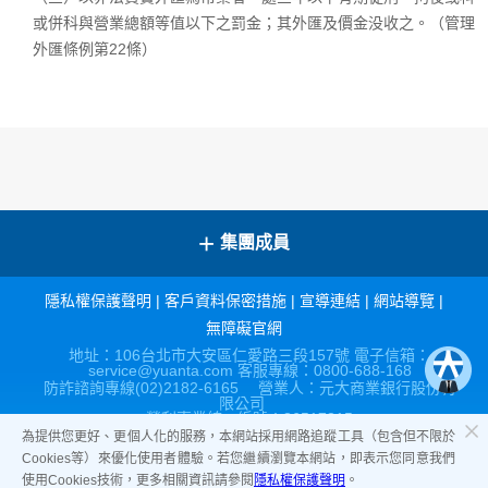
或併科與營業總額等值以下之罰金；其外匯及價金没收之。（管理
外匯條例第22條）
+
集團成員
隱私權保護聲明
|
客戶資料保密措施
|
宣導連結
|
網站導覽
|
無障礙官網
地址：106台北市大安區仁愛路三段157號 電子信箱：
service@yuanta.com 客服專線：0800-688-168
防詐諮詢專線(02)2182-6165 營業人：元大商業銀行股份有
限公司
營利事業統一編號：86517315
為提供您更好、更個人化的服務，本網站採用網路追蹤工具（包含但不限於
Cookies等）來優化使用者體驗。若您繼續瀏覽本網站，即表示您同意我們
使用Cookies技術，更多相關資訊請參閱
隱私權保護聲明
。