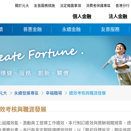
關於元大
友善服務措施
法定揭露事項
消費者保護專區
香港分行
個人金融
法人金融
續
普惠金融
永續金融
友善服務
元大
永續發展專區
幸福職場
績效考核與職涯發展
效考核與職涯發展
化組織效能、激勵員工發揮工作績效，本行制訂績效與獎酬相關規章，透
及業務計畫。本行每年定期辦理績效評核，以「期初目標設定、期中追蹤