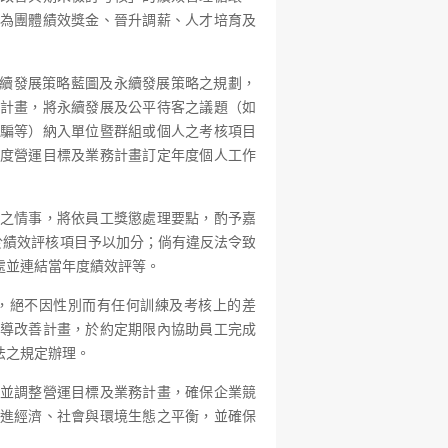
為團體績效獎金、晉升調薪、人才培育及
團永續發展策略藍圖及永續發展策略之規劃，
計畫，將永續發展及公平待客之議題（如
騙等）納入單位暨群組或個人之考核項目
度營運目標及業務計畫訂定年度個人工作
之情事，將依員工獎懲處理要點，酌予嘉
於績效評核項目予以加分；倘有違反法令致
處並連結當年度績效評等。
，絕不因性別而有任何訓練及考核上的差
導改善計畫，於約定期限內協助員工完成
法之規定辦理。
並調整營運目標及業務計畫，確保企業競
進經濟、社會與環境生態之平衡，並確保