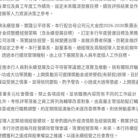
各單位及員工年度工作績效、設定未來職涯發展目標，績效評核結果並作
發展等人力資源決策之參考。
耕永續發展、實踐公平待客，本行配合母公司元大金控2026-2030集
考金控整體經營策略（含永續發展目標），訂定本行年度營運目標及業務
公司治理、落實誠信經營、氣候變遷治理、金融消費者保護、防範金融詐
標設定之參考。本行董事長、副董事長、總經理及高階經理人並依前開年
，透過本行績效管理機制，由上往下展開至各人員年度個人工作目標。
促進本行人員對永續發展及公平待客等議題之落實及推動，倘有攔阻詐騙
小功或大功等獎勵，上開獎勵另可選擇獎勵金或榮譽假(有薪假)辦理，且
權益受損之情事，並得依同要點，酌予警告、小過或大過等懲處，上開懲
尊重多元社會價值，禁止各項歧視，並依職務內容而有不同的工作設計
此外，考核評等落後之員工將列為輔導改善對象，由直屬主管協助擬訂輔
改善或進行職務調整，約定期限屆滿後仍未達改善標準者，則依勞動基準
經理人定期檢視經營績效，並參酌國內外經濟情勢及經營挑戰，務實評估
。本行亦透過每月經營績效管理會議，落實經營策略。未來，本行持續促
整體獲利之達成與股東權益之維護，以達永續經營之社會責任。