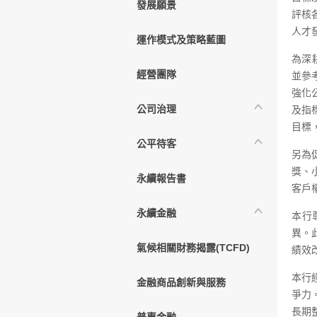
發展願景
評核
人才
運作模式及策略藍圖
為深
經營團隊
並參
強化
公司治理
及指
目標
公平待客
另為
獎、
永續報告書
客戶
永續金融
本行
異。
氣候相關財務揭露(TCFD)
績效
本行
金融商品創新與服務
爭力
長期