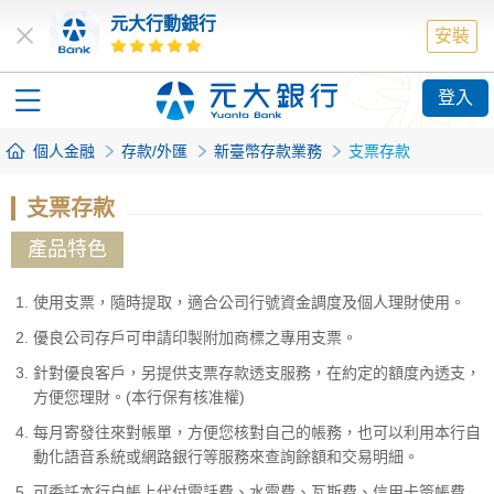
元大行動銀行
安裝
登入
個人金融
存款/外匯
新臺幣存款業務
支票存款
支票存款
產品特色
使用支票，隨時提取，適合公司行號資金調度及個人理財使用。
優良公司存戶可申請印製附加商標之專用支票。
針對優良客戶，另提供支票存款透支服務，在約定的額度內透支，
方便您理財。(本行保有核准權)
每月寄發往來對帳單，方便您核對自己的帳務，也可以利用本行自
動化語音系統或網路銀行等服務來查詢餘額和交易明細。
可委託本行自帳上代付電話費、水電費、瓦斯費、信用卡簽帳費