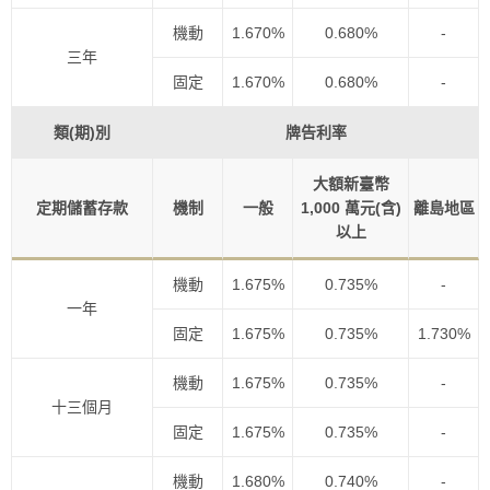
機動
1.670%
0.680%
-
三年
固定
1.670%
0.680%
-
類(期)別
牌告利率
大額新臺幣
定期儲蓄存款
機制
一般
1,000 萬元(含)
離島地區
以上
機動
1.675%
0.735%
-
一年
固定
1.675%
0.735%
1.730%
機動
1.675%
0.735%
-
十三個月
固定
1.675%
0.735%
-
機動
1.680%
0.740%
-