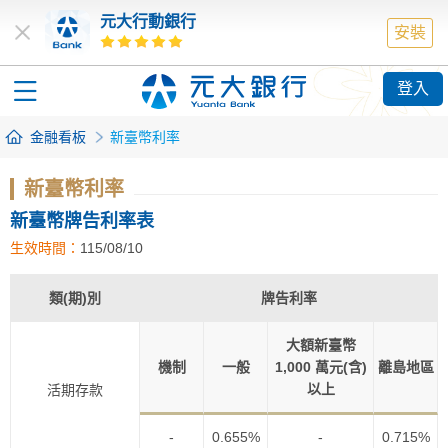
元大行動銀行
安裝
登入
金融看板
新臺幣利率
新臺幣利率
新臺幣牌告利率表
生效時間：
115/08/10
類(期)別
牌告利率
大額新臺幣
機制
一般
1,000 萬元(含)
離島地區
以上
活期存款
-
0.655%
-
0.715%