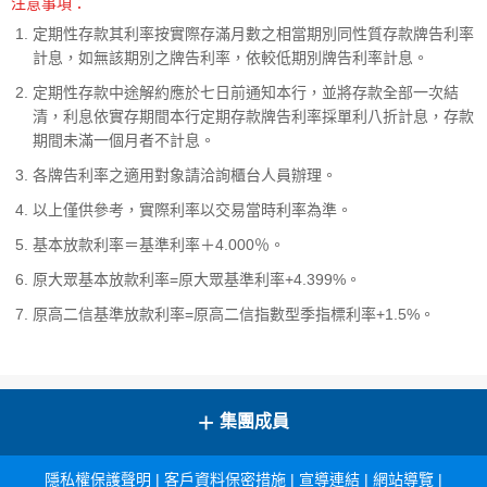
注意事項：
定期性存款其利率按實際存滿月數之相當期別同性質存款牌告利率
計息，如無該期別之牌告利率，依較低期別牌告利率計息。
定期性存款中途解約應於七日前通知本行，並將存款全部一次結
清，利息依實存期間本行定期存款牌告利率採單利八折計息，存款
期間未滿一個月者不計息。
各牌告利率之適用對象請洽詢櫃台人員辦理。
以上僅供參考，實際利率以交易當時利率為準。
基本放款利率＝基準利率＋4.000％。
原大眾基本放款利率=原大眾基準利率+4.399%。
原高二信基準放款利率=原高二信指數型季指標利率+1.5%。
+
集團成員
隱私權保護聲明
|
客戶資料保密措施
|
宣導連結
|
網站導覽
|