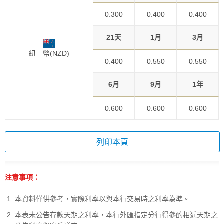
0.300
0.400
0.400
21天
1月
3月
紐 幣(NZD)
0.400
0.550
0.550
6月
9月
1年
0.600
0.600
0.600
列印本頁
注意事項：
本資料僅供參考，實際利率以與本行交易時之利率為準。
本表未公告存款天期之利率，本行外匯指定分行得參酌相近天期之