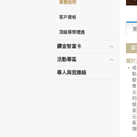
業務說明
客戶資格
頂級尊榮禮遇
鑽金智富卡
業
活動專區
關於
成
專人與我連絡
點
關
費
元
的
個
家
元
客
理