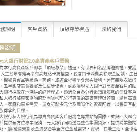
業務說明
客戶資格
頂級尊榮禮遇
聯絡我們
務說明
元大銀行財管2.0高資產客戶業務
為本行高資產客戶即享『頂級尊榮』禮遇，有世界知名品牌迎賓禮，並獲贈
;入主翡翠會籍再享有高規格卡友權益，包含持卡消費高額現金回饋、生
、機場貴賓室等禮遇，商務、旅遊全程盡享尊榮與便利，另有無限次數的
、五星飯店美食饗宴及住宿等優惠，處處展現元大銀行對高資產客戶的貼
大銀行採取在地深耕的經營模式，透過全台各分行邀請所服務的億級客戶
私人銀行部專家諮詢服務團隊搭配分行專屬的高資產理財顧問，聚焦高資
人、家庭和事業需要，量身訂製多元化及國際化的資產配置，以豐富客制
族傳承的目標。
大銀行私人銀行部為專責高資產客戶服務之專業諮詢團隊，並與四大聯合
戶提供全方位專業服務。元大銀行同時透過整合集團資源，提供跨業暨跨
財、籌/融資規劃及金流整合等全方位金融需求，實現「在地生活，全球