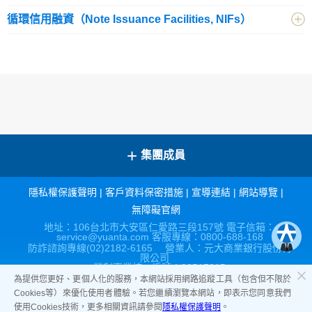
循環信用融資（Note Issuance Facilities, NIFs）
+
集團成員
隱私權保護聲明
|
客戶資料保密措施
|
宣導連結
|
網站導覽
|
無障礙官網
地址：106台北市大安區仁愛路三段157號 電子信箱：
service@yuanta.com 客服專線：0800-688-168
防詐諮詢專線(02)2182-6165 營業人：元大商業銀行股份有
限公司
營利事業統一編號：86517315
為提供您更好、更個人化的服務，本網站採用網路追蹤工具（包含但不限於
Cookies等）來優化使用者體驗。若您繼續瀏覽本網站，即表示您同意我們
使用Cookies技術，更多相關資訊請參閱
隱私權保護聲明
。