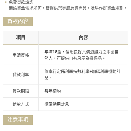
免費貸款諮詢
無論資金需求如何，皆提供您專屬房貸專員，及早作好資金規劃。
貸款內容
項目
內容
年滿
18
歲，信用良好具償還能力之本國自
申請資格
然人，可提供自有房屋為擔保品。
依本行定儲利率指數利率+加碼利率機動計
貸款利率
息。
貸款期限
每年續約
還款方式
循環動用計息
注意事項