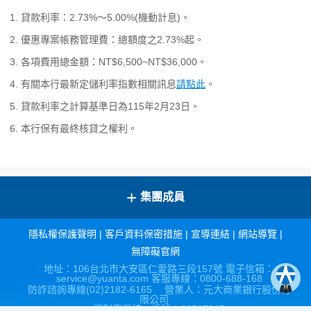
貸款利率：2.73%～5.00%(機動計息)。
優惠專案帳務管理費：總額度之2.73%起。
各項費用總金額：NT$6,500~NT$36,000。
有關本行最新定儲利率指數相關訊息
請點此
。
貸款利率之計算基準日為115年2月23日。
本行保有最終核貸之權利。
+
集團成員
隱私權保護聲明
|
客戶資料保密措施
|
宣導連結
|
網站導覽
|
無障礙官網
地址：106台北市大安區仁愛路三段157號 電子信箱：
service@yuanta.com 客服專線：0800-688-168
防詐諮詢專線(02)2182-6165 營業人：元大商業銀行股份有
限公司
營利事業統一編號：86517315