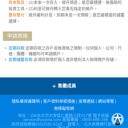
存本取息：
(1)本金一次存入，按月領息；是您最穩健、無風險的
投資工具。(2)利息可按月轉入您事先指定的帳戶。
整存整付：
按月複利計息，到期本息一次領取；是您最穩當的儲蓄
選擇。
申請資格
定期存款:
定期存款之存戶並無資格之限制，任何個人、公司、行
號、團體、機關均可申請開戶。
定期儲蓄存款:
此項存款限於個人或非營利法人始得開戶存儲。
+
集團成員
隱私權保護聲明
|
客戶資料保密措施
|
宣導連結
|
網站導覽
|
無障礙官網
地址：106台北市大安區仁愛路三段157號 電子信箱：
service@yuanta.com 客服專線：0800-688-168
防詐諮詢專線(02)2182-6165 營業人：元大商業銀行股份有
限公司