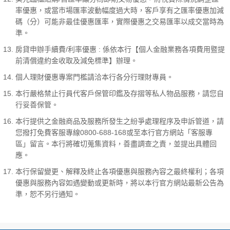
率優惠，或當市場匯率波動幅度過大時，客戶享有之匯率優惠加減
碼（分）可能非最佳優惠匯率，實際優惠之交易匯率以成交當時為
準。
房貸申辦手續費/利率優惠 : 係依本行【個人金融業務各項費用暨提
前清償違約金收取及減免標準】辦理。
個人理財優惠專案門檻請洽本行各分行理財專員。
本行嚴格禁止行員代客戶保管印鑑及存摺等私人物品服務，請您自
行妥善保管。
本行提供之金融商品及服務所發生之紛爭處理程序及申訴管道，請
您撥打免費客服專線0800-688-168或至本行官方網站「客服專
區」留言。本行將確切蒐集資料，善盡調查之責，並提出具體回
應。
本行保留變更、解釋及終止各項優惠與服務內容之最終權利；各項
優惠與服務內容如遇變動或更新時，將以本行官方網站最新公告為
準，恕不另行通知。