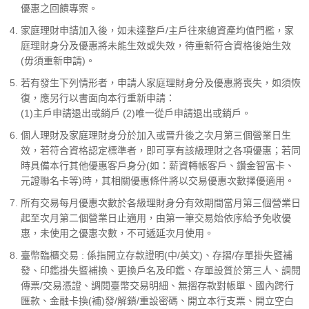
優惠之回饋專案。
家庭理財申請加入後，如未達整戶/主戶往來總資產均值門檻，家
庭理財身分及優惠將未能生效或失效，待重新符合資格後始生效
(毋須重新申請)。
若有發生下列情形者，申請人家庭理財身分及優惠將喪失，如須恢
復，應另行以書面向本行重新申請：
(1)主戶申請退出或銷戶 (2)唯一從戶申請退出或銷戶。
個人理財及家庭理財身分於加入或晉升後之次月第三個營業日生
效，若符合資格認定標準者，即可享有該級理財之各項優惠；若同
時具備本行其他優惠客戶身分(如：薪資轉帳客戶、鑽金智富卡、
元證聯名卡等)時，其相關優惠條件將以交易優惠次數擇優適用。
所有交易每月優惠次數於各級理財身分有效期間當月第三個營業日
起至次月第二個營業日止適用，由第一筆交易始依序給予免收優
惠，未使用之優惠次數，不可遞延次月使用。
臺幣臨櫃交易 : 係指開立存款證明(中/英文)、存摺/存單掛失暨補
發、印鑑掛失暨補換、更換戶名及印鑑、存單設質於第三人、調閱
傳票/交易憑證、調閱臺幣交易明細、無摺存款對帳單、國內跨行
匯款、金融卡換(補)發/解鎖/重設密碼、開立本行支票、開立空白