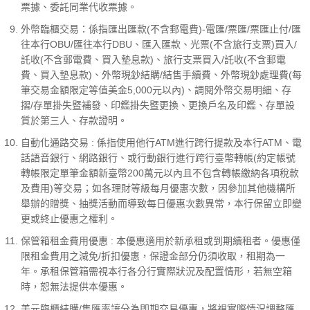
票據、委託同業代收票據。
外幣臨櫃交易：係指匯出匯款(不含郵電費)-電匯/票匯/票匯止付/匯
往本行OBU/匯往本行DBU、匯入匯款、光票(不含旅行支票)買入/
託收(不含郵電費、買入墊息款)、旅行支票買入/託收(不含郵電
費、買入墊息款)、外幣現鈔結購/結售手續費、外幣現鈔處理費(每
筆交易金額限定等值美金5,000元以內)、調閱外幣交易明細、存
摺/存單掛失暨補發、印鑑掛失暨更換、更換戶名及印鑑、存單設
質於第三人、存款證明。
自動化通路交易 : 係指使用他行ATM進行跨行提款及本行ATM、電
話語音銀行、網路銀行、或行動銀行進行跨行臺幣轉帳(約定帳號
轉帳限定單筆金額新臺幣200萬元以內且不包含轉帳繳納各項稅款
及費用)等交易；如各理財等級每月優惠次數，因參加其他機構所
舉辦的贈獎、抽獎活動而導致每日優惠次數異常，本行保留立即變
更或終止優惠之權利。
保管箱租金費用優惠 : 本優惠適用於新承租或到期續租者。優惠僅
限租金費用之減免/折扣優惠，保證金部分仍須收取，租期為一
年。承租保管箱需視本行各分行實際狀況及配置情形，若無空箱
時，恕無法提供本優惠。
美元臨櫃結購/售匯率讓分為即期交易優惠，將視實際情況調整匯