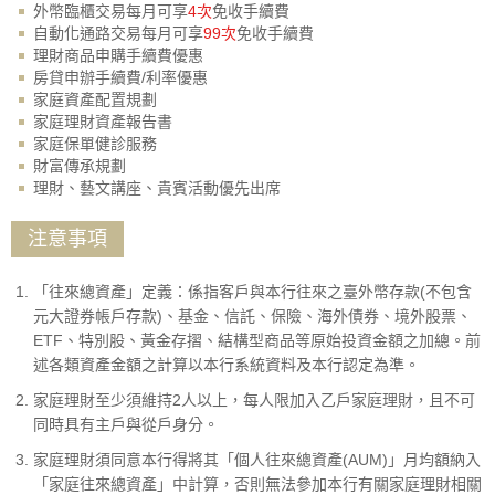
外幣臨櫃交易每月可享
4次
免收手續費
自動化通路交易每月可享
99次
免收手續費
理財商品申購手續費優惠
房貸申辦手續費/利率優惠
家庭資產配置規劃
家庭理財資產報告書
家庭保單健診服務
財富傳承規劃
理財、藝文講座、貴賓活動優先出席
注意事項
「往來總資產」定義：係指客戶與本行往來之臺外幣存款(不包含
元大證券帳戶存款)、基金、信託、保險、海外債券、境外股票、
ETF、特別股、黃金存摺、結構型商品等原始投資金額之加總。前
述各類資產金額之計算以本行系統資料及本行認定為準。
家庭理財至少須維持2人以上，每人限加入乙戶家庭理財，且不可
同時具有主戶與從戶身分。
家庭理財須同意本行得將其「個人往來總資產(AUM)」月均額納入
「家庭往來總資產」中計算，否則無法參加本行有關家庭理財相關