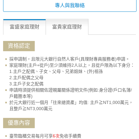
專人與我聯絡
富盛家庭理財
富貴家庭理財
資格認定
採申請制，且限元大銀行自然人客戶(具理財專員服務者)申請。
家庭理財(主戶+從戶)至少須維持2人以上，且從戶限為以下身分：
1.主戶之配偶、子女、父母、兄弟姐妹、(外)祖孫
2.主戶配偶之父母
3.主戶子女之配偶
申請時須提供相關佐證親屬關係證明文件(例如:身分證/戶口名簿/
戶籍謄本等)
於元大銀行近一個月「往來總資產」均值: 主戶≧NT1,000萬元，
且整戶≧NT3,000萬元
優惠內容
臺幣臨櫃交易每月可享
6次
免收手續費