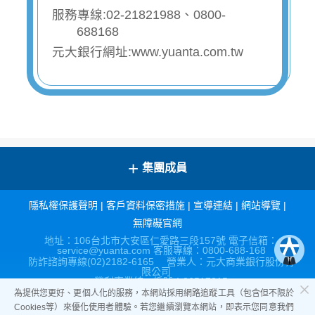
服務專線:02-21821988、0800-
688168
元大銀行網址:www.yuanta.com.tw
+
集團成員
隱私權保護聲明
|
客戶資料保密措施
|
宣導連結
|
網站導覽
|
無障礙官網
地址：106台北市大安區仁愛路三段157號 電子信箱：
service@yuanta.com 客服專線：0800-688-168
防詐諮詢專線(02)2182-6165 營業人：元大商業銀行股份有
限公司
營利事業統一編號：86517315
為提供您更好、更個人化的服務，本網站採用網路追蹤工具（包含但不限於
Cookies等）來優化使用者體驗。若您繼續瀏覽本網站，即表示您同意我們