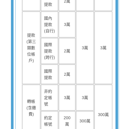
2萬
提款
國內
提款
3萬
(自行)
提款
(第三
國際
類數
3萬
3萬
提款
2萬
位帳
(跨行)
戶)
國際
2萬
提款
非約
定帳
3萬
3萬
轉帳
號
(含繳
費)
300萬
約定
200
300萬
帳號
萬