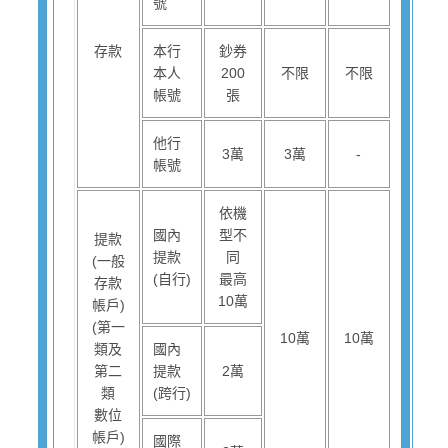
號
存款
本行
鈔券
本人
200
不限
不限
帳號
張
他行
3萬
3萬
-
帳號
依機
國內
型不
提款
提款
同
(一般
(自行)
最高
存款
10萬
帳戶)
(第一
10萬
10萬
類及
國內
第二
提款
2萬
類
(跨行)
數位
帳戶)
國際