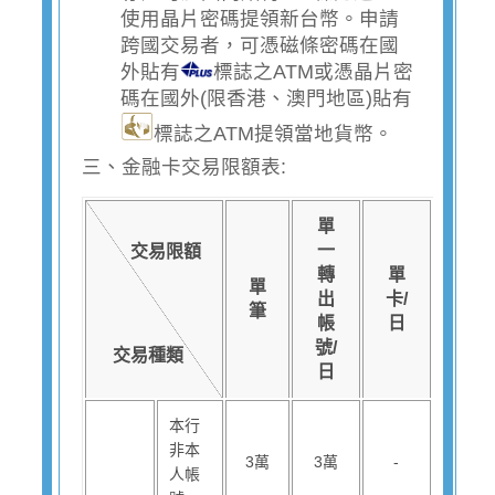
使用晶片密碼提領新台幣。申請
跨國交易者，可憑磁條密碼在國
外貼有
標誌之ATM或憑晶片密
碼在國外(限香港、澳門地區)貼有
標誌之ATM提領當地貨幣。
三、金融卡交易限額表:
單
一
交易限額
轉
單
單
出
卡/
筆
帳
日
號/
交易種類
日
本行
非本
3萬
3萬
-
人帳