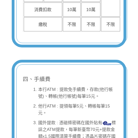
消費扣款
10萬
10萬
繳稅
不限
不限
不限
四、手續費
本行ATM : 提款免手續費，存款(他行帳
號)、轉帳(他行帳號)每筆15元。
他行ATM : 提領每筆5元、轉帳每筆15
元。
國外提款 : 憑磁條密碼在國外貼有
標
誌之ATM提款，每筆新臺幣70元+提款金
額x1.5國際清算手續費；憑晶片密碼在國