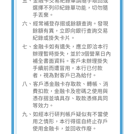
五、金融卡交易紀錄單請隨手取回或
選擇不列印紀錄單功能，切勿隨
手丟棄。
六、經常補登存摺或餘額查詢。發現
餘額有異，立即向銀行查詢交易
紀錄或掛失卡片。
七、金融卡如有遺失，應立即洽本行
辦理暫時掛失，並於3個營業日內
補全書面資料。客戶未辦理掛失
手續前而遭冒用，本行已付款
者，視為對客戶已為給付。
八、客戶憑金融卡存取款、轉帳、消
費扣款，金融卡及密碼之使用與
憑存摺並填具存、取款憑條具同
等效力。
九、如經本行研判帳戶疑似有不當使
用之情形，本行得逕自終止存戶
使用金融卡，並回收作廢。