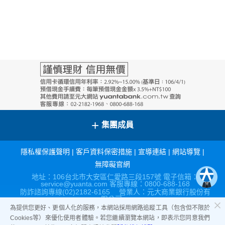
+
集團成員
隱私權保護聲明
|
客戶資料保密措施
|
宣導連結
|
網站導覽
|
無障礙官網
地址：106台北市大安區仁愛路三段157號 電子信箱：
service@yuanta.com 客服專線：0800-688-168
防詐諮詢專線(02)2182-6165 營業人：元大商業銀行股份有
限公司
營利事業統一編號：86517315
為提供您更好、更個人化的服務，本網站採用網路追蹤工具（包含但不限於
Cookies等）來優化使用者體驗。若您繼續瀏覽本網站，即表示您同意我們