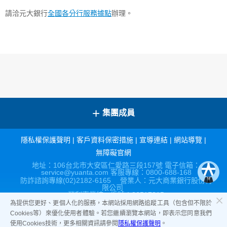
請洽元大銀行
全國各分行服務據點
辦理。
+
集團成員
隱私權保護聲明
|
客戶資料保密措施
|
宣導連結
|
網站導覽
|
無障礙官網
地址：106台北市大安區仁愛路三段157號 電子信箱：
service@yuanta.com 客服專線：0800-688-168
防詐諮詢專線(02)2182-6165 營業人：元大商業銀行股份有
限公司
營利事業統一編號：86517315
為提供您更好、更個人化的服務，本網站採用網路追蹤工具（包含但不限於
Cookies等）來優化使用者體驗。若您繼續瀏覽本網站，即表示您同意我們
使用Cookies技術，更多相關資訊請參閱
隱私權保護聲明
。