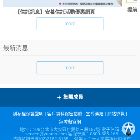
提前規劃穩健傳承財富-「元傳豐裕-金錢信託」優惠專
more
最新消息
more
+
集團成員
隱私權保護聲明
|
客戶資料保密措施
|
宣導連結
|
網站導覽
|
無障礙官網
地址：106台北市大安區仁愛路三段157號 電子信箱：
service@yuanta.com 客服專線：0800-688-168
防詐諮詢專線(02)2182-6165 營業人：元大商業銀行股份有