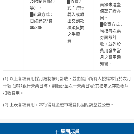
及限制性部位
█收費方
面額未達壹
等）。
式：跨行
佰萬元者亦
█計算方式：
轉入或轉
同。
日終餘額*費
出交割款
█收費方式：
率/365
項須負擔
均按每次票
之手續
券面額計
費。
收，並列於
費用發生當
月之費用通
知書。
(1) 以上各項費用採月結制按月計收，並由帳戶所有人授權本行於次月
十號 (遇非銀行營業日時，則順延至次一營業日)於其指定之存款帳戶
扣收費用。
(2) 上表各項費用，本行得隨金融市場變化因應調整並公告。
+
集團成員