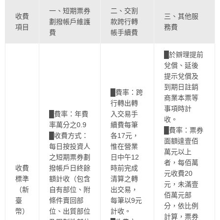
一、短期票券
二、交割
收費
三、其他服
劃撥帳戶維護
款跨行轉
項目
務費
費
帳手續費
█於辧理提前
兌償、延後
提示兌償及
到期日註銷
█費率：跨
商業本票等
行轉出轉
事項時計
█費率：年費
入交易手
收。
率萬分之0.9
續費每筆
█費率：票券
█收費方式：
各17元，
面額達壹佰
每日按投資人
惟在營業
萬元以上
之短期票券劃
日中午12
者，每佰萬
收費
撥帳戶日終餘
時前完成
元收費20
標準
額計收（包含
清算之轉
元，未滿壹
（新
自有部位、附
出交易，
佰萬元部
臺
條件賣回部
每筆以9元
分，依比例
幣）
位、出質部位
計收。
計算，票券