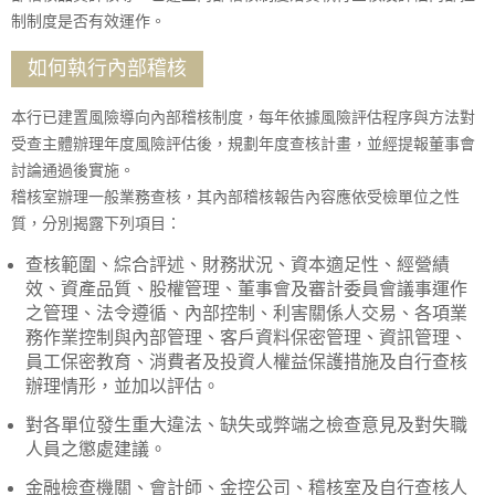
制制度是否有效運作。
如何執行內部稽核
本行已建置風險導向內部稽核制度，每年依據風險評估程序與方法對
受查主體辦理年度風險評估後，規劃年度查核計畫，並經提報董事會
討論通過後實施。
稽核室辦理一般業務查核，其內部稽核報告內容應依受檢單位之性
質，分別揭露下列項目：
查核範圍、綜合評述、財務狀況、資本適足性、經營績
效、資產品質、股權管理、董事會及審計委員會議事運作
之管理、法令遵循、內部控制、利害關係人交易、各項業
務作業控制與內部管理、客戶資料保密管理、資訊管理、
員工保密教育、消費者及投資人權益保護措施及自行查核
辦理情形，並加以評估。
對各單位發生重大違法、缺失或弊端之檢查意見及對失職
人員之懲處建議。
金融檢查機關、會計師、金控公司、稽核室及自行查核人