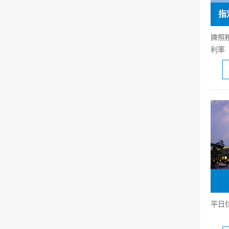
指
牌照稅
利率
平日住