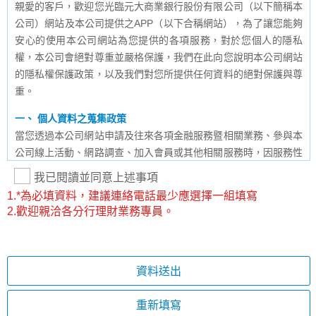
親愛的客戶，歡迎您光臨元大商業銀行股份有限公司（以下簡稱本
公司）網站及本公司提供之APP（以下合稱網站），為了讓您能夠
安心的使用本公司網站為您提供的各項服務，對於您個人的隱私
權，本公司會絕對尊重並嚴格保護，我們在此向您說明本公司網站
的隱私權保護政策，以及我們對您所提供任何資料的絕對保護與尊
重。
一、 個人資料之蒐集政策
當您透過本公司網站申請及往來各項金融服務暨相關業務、參與本
公司線上活動、網路調查、加入會員或其他相關服務時，因服務性
質的不同，本公司可能會請您提供姓名、身分證字號、住址、電
我已閱讀並同意上述事項
話、電子信箱、生物特徵(包含但不限於臉部、指紋等)或其他相關
1.*為必填資料，建議連絡電話最少應選擇一組填寫
必要資料。除此之外，本公司也可能會保留您在上網瀏覽或查詢
2.歡迎親洽各分行理財業務專員。
時，伺服器自行產生的相關記錄，包括但不限於您使用連線設備的
IP位址、使用的瀏覽器、使用時間、瀏覽及點選資料紀錄等。請您
注意，與本網站連結的其他網站，也可能蒐集您個人的資料，對於
您主動提供其他網站的個人資料，將依相關法令及各該連結網站所
資料送出
揭露之隱私權保護政策蒐集、處理與利用，不適用本聲明，本公司
亦不負擔任何責任。
重新填寫